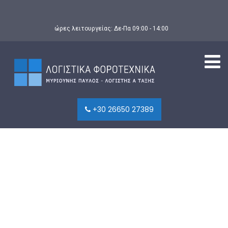
ώρες λειτουργείας: Δε-Πα 09:00 - 14:00
+30 26650 27389
John M. Stevens
Off
13 Οκτωβρίου, 2020
sDVA9-N8A9Nhb
Lorem ipsum dolor sit amet, consectetur adipiscing elit, sedo
eiusmod tempor incididunt ut labore et dolore magna aliqua.
Quis ipsum suspendisse ultrices gravida. Risus comm viverra