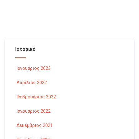
eiusmod tempor incididunt ut labore et dolore magna aliqua.
Quis ipsum suspendisse ultrices gravida. Risus comm viverra
maecenas accumsan lacus vel facilisis.
Ιστορικό
Ιανουάριος 2023
Απρίλιος 2022
Φεβρουάριος 2022
Ιανουάριος 2022
Δεκέμβριος 2021